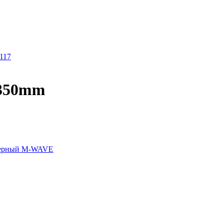
117
 350mm
 черный M-WAVE