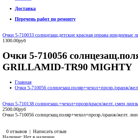
Доставка
Перечень работ по ремонту
Очки 5-710033 солнцезащ.детские красная оправа иридиевые
1300.00руб
Очки 5-710056 солнцезащ.поля
GRILLAMID-TR90 MIGHTY
Главная
Очки 5-710056 солнцезащ.поляр+чехол+прозр./оранж/ж
Очки 5-710138 солнцезащ.+чехол+прозр/красн/желт. смен 
2500.00руб
Очки 5-710056 солнцезащ.поляр+чехол+прозр./оранж/желт. 
0 отзывов
|
Написать отзыв
Наличие:
Нет в наличии