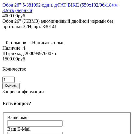
Обод 26" 5-381092 один. д/FAT BIKE (559х102/96х18мм
32отв) черный
4000.00руб
Обод 26" (ЖВМЗ) алюминиевый двойной черный без
проточки 32Н, арт. 330141
0 отзывов
|
Написать отзыв
Наличие:
4
Штрихкод
2000999760075
1500.00руб
Количество
Запрос информации
Есть вопрос?
Ваше имя
Ваш E-Mail