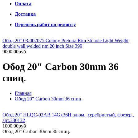
Оплата
Доставка
Перечень работ по ремонту
Обод 20" 03-002075 Colony Pretoria Rim 36 hole Light Weight
double wall welded rim 20 inch Size 399
9000.00руб
Обод 20" Carbon 30mm 36
спиц.
Главная
Обод 20" Carbon 30mm 36 спиц.
Обод 20" HLQC-02AB 14Gx36H алюм., серебристый, фрезер.,
арт.330132
1000.00руб
Обод 20" Carbon 30mm 36 спиц.