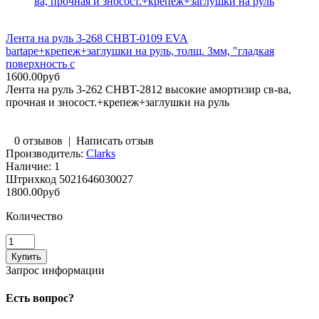
ва, прочная и зносост.+крепеж+заглушки на руль
Лента на руль 3-268 CHBT-0109 EVA
bartape+крепеж+заглушки на руль, толщ. 3мм, "гладкая
поверхность с
1600.00руб
Лента на руль 3-262 CHBT-2812 высокие амортизир св-ва,
прочная и зносост.+крепеж+заглушки на руль
0 отзывов
|
Написать отзыв
Производитель:
Clarks
Наличие:
1
Штрихкод
5021646030027
1800.00руб
Количество
Запрос информации
Есть вопрос?