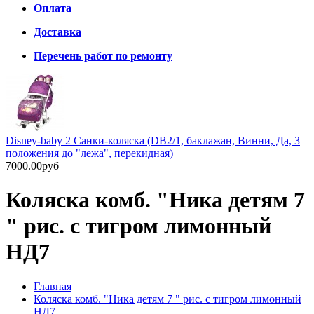
Оплата
Доставка
Перечень работ по ремонту
Disney-baby 2 Санки-коляска (DB2/1, баклажан, Винни, Да, 3
положения до "лежа", перекидная)
7000.00руб
Коляска комб. "Ника детям 7
" рис. с тигром лимонный
НД7
Главная
Коляска комб. "Ника детям 7 " рис. с тигром лимонный
НД7