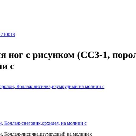
.710019
ля ног с рисунком (СС3-1, поро
и с
 поролон, Коллаж-лисичка,изумрудный на молнии с
н, Коллаж-снеговик,орхидея, на молнии с
он, Коллаж-лисичка,изумрудный на молнии с