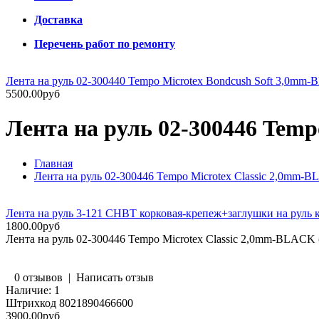
Доставка
Перечень работ по ремонту
Лента на руль 02-300440 Tempo Microtex Bondcush Soft 3,0mm-
5500.00руб
Лента на руль 02-300446 Temp
Главная
Лента на руль 02-300446 Tempo Microtex Classic 2,0mm-B
Лента на руль 3-121 CHBT корковая-крепеж+заглушки на рул
1800.00руб
Лента на руль 02-300446 Tempo Microtex Classic 2,0mm-BLACK 
0 отзывов
|
Написать отзыв
Наличие:
1
Штрихкод
8021890466600
3900.00руб