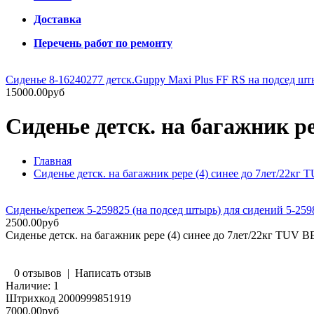
Доставка
Перечень работ по ремонту
Сиденье 8-16240277 детск.Guppy Maxi Plus FF RS на подсед шты
15000.00руб
Сиденье детск. на багажник p
Главная
Сиденье детск. на багажник pepe (4) синее до 7лет/22к
Сиденье/крепеж 5-259825 (на подсед штырь) для сидений 5-259
2500.00руб
Сиденье детск. на багажник pepe (4) синее до 7лет/22кг TUV 
0 отзывов
|
Написать отзыв
Наличие:
1
Штрихкод
2000999851919
7000.00руб