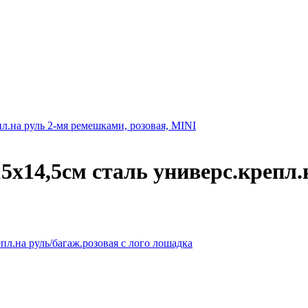
пл.на руль 2-мя ремешками, розовая, MINI
15х14,5см сталь универс.крепл.
пл.на руль/багаж.розовая с лого лошадка