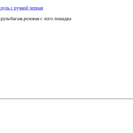
 руль с ручкой черная
 руль/багаж.розовая с лого лошадка