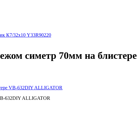
ник К7/32х10 Y33R90220
пежом симетр 70мм на блистер
истере VB-632DIY ALLIGATOR
е VB-632DIY ALLIGATOR