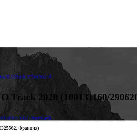
ник К7/32х10 Y33R90220
IO Track 2020 (100131160/2906
90620/0325562, Франция)
/0325562, Франция)