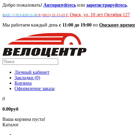
Добро пожаловать!
Авторизуйтесь
или
зарегистрируйтесь
.
г. Омск, ул. 10 лет Октября 127
MAX +7-913-628-21-00
8 (3812) 32-15-03
Мы работаем каждый день
с 11:00 до 19:00
по
Омскому време
Личный кабинет
Закладки (0)
Корзина
Оформление заказа
0
0.00руб
Ваша корзина пуста!
Каталог