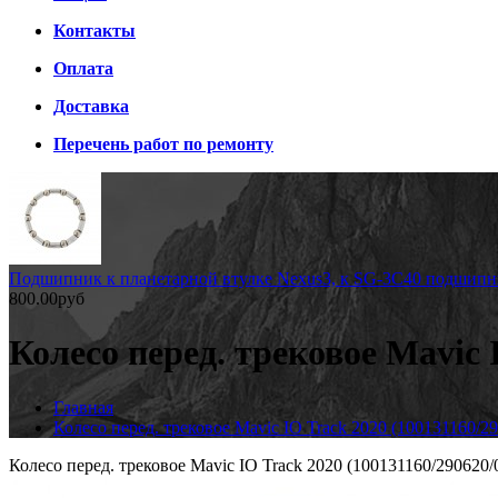
Контакты
Оплата
Доставка
Перечень работ по ремонту
Подшипник к планетарной втулке Nexus3, к SG-3C40 подшип
800.00руб
Колесо перед. трековое Mavic 
Главная
Колесо перед. трековое Mavic IO Track 2020 (100131160/2
Колесо перед. трековое Mavic IO Track 2020 (100131160/290620