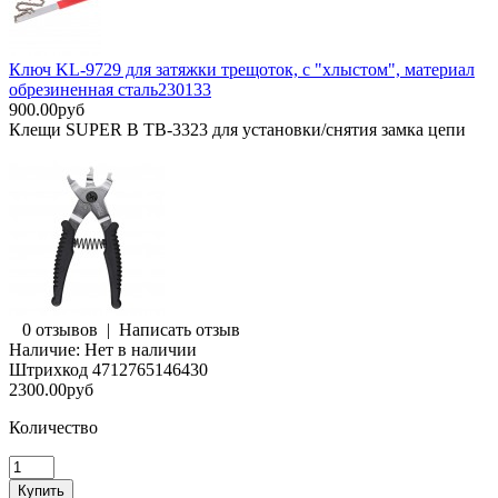
Ключ KL-9729 для затяжки трещоток, с "хлыстом", материал
обрезиненная сталь230133
900.00руб
Клещи SUPER B TB-3323 для установки/снятия замка цепи
0 отзывов
|
Написать отзыв
Наличие:
Нет в наличии
Штрихкод
4712765146430
2300.00руб
Количество