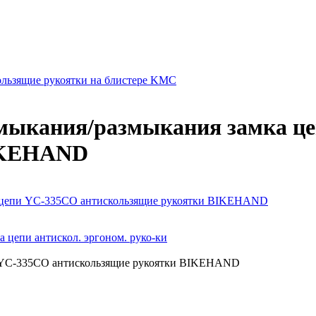
льзящие рукоятки на блистере KMC
замыкания/размыкания замка ц
BIKEHAND
ка цепи YC-335CO антискользящие рукоятки BIKEHAND
 цепи антискол. эргоном. руко-ки
пи YC-335CO антискользящие рукоятки BIKEHAND