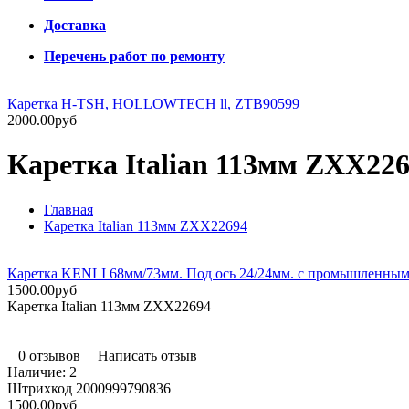
Доставка
Перечень работ по ремонту
Каретка H-TSH, HOLLOWTECH ll, ZTB90599
2000.00руб
Каретка Italian 113мм ZXX22
Главная
Каретка Italian 113мм ZXX22694
Каретка KENLI 68мм/73мм. Под ось 24/24мм. с промышленным
1500.00руб
Каретка Italian 113мм ZXX22694
0 отзывов
|
Написать отзыв
Наличие:
2
Штрихкод
2000999790836
1500.00руб