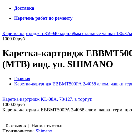
Доставка
Перечень работ по ремонту
Каретка-картридж 5-359940 корп.68мм стальные чашки 136/37
1000.00руб
Каретка-картридж EBBMT500P
(MTB) инд. уп. SHIMANO
Главная
Каретка-картридж EBBMT500PA 2-4058 алюм. чашки гер
Каретка-картридж KL-08A, 73/127, в торг.уп
1000.00руб
Каретка-картридж EBBMT500PA 2-4058 алюм. чашки герм. пр
0 отзывов
|
Написать отзыв
Производитель:
Shimano