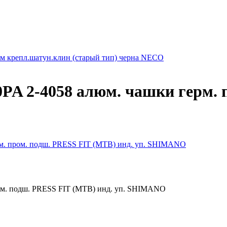
мм крепл.шатун.клин (старый тип) черна NECO
A 2-4058 алюм. чашки герм. 
м. пром. подш. PRESS FIT (MTB) инд. уп. SHIMANO
ом. подш. PRESS FIT (MTB) инд. уп. SHIMANO