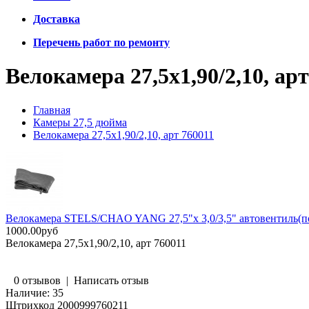
Доставка
Перечень работ по ремонту
Велокамера 27,5х1,90/2,10, арт
Главная
Камеры 27,5 дюйма
Велокамера 27,5х1,90/2,10, арт 760011
Велокамера STELS/CHAO YANG 27,5"х 3,0/3,5" автовентиль(по
1000.00руб
Велокамера 27,5х1,90/2,10, арт 760011
0 отзывов
|
Написать отзыв
Наличие:
35
Штрихкод
2000999760211