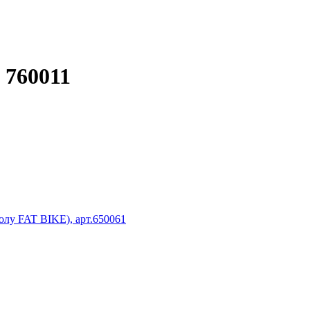
 760011
лу FAT BIKE), арт.650061