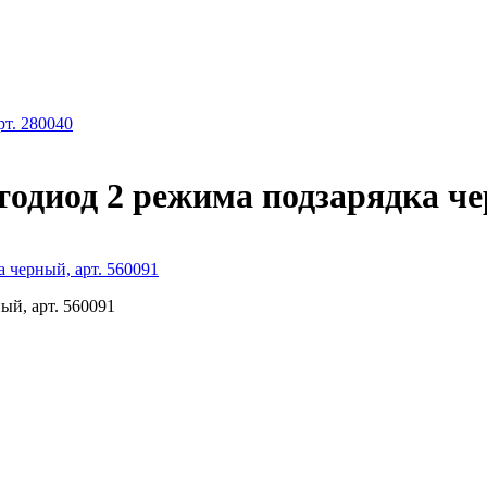
рт. 280040
тодиод 2 режима подзарядка че
 черный, арт. 560091
ый, арт. 560091