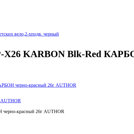
етских вело,2-хподв. черный
CP-X26 KARBON Blk-Red КАРБО
КАРБОН черно-красный 26г AUTHOR
ый AUTHOR
Н черно-красный 26г AUTHOR