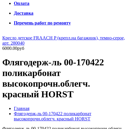
Оплата
Доставка
Перечень работ по ремонту
Кресло детское FRAACH P (крепл.на багажник), темно-серое,
арт. 280040
6000.00руб
Флягодерж-ль 00-170422
поликарбонат
высокопрочн.облегч.
красный HORST
Главная
Флягодерж-ль 00-170422 поликарбонат
высокопрочн.облегч. красный HORST
Флягодерж-ль 00-170422 поликарбонат высокопрочн.облегч.