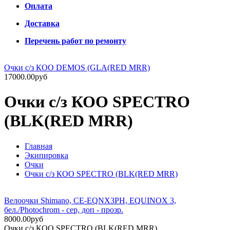
Оплата
Доставка
Перечень работ по ремонту
Очки с/з КОО DEMOS (GLA(RED MRR)
17000.00руб
Очки с/з КОО SPECTRO
(BLK(RED MRR)
Главная
Экипировка
Очки
Очки с/з КОО SPECTRO (BLK(RED MRR)
Велоочки Shimano, CE-EQNX3PH, EQUINOX 3,
бел./Photochrom - сер, доп - прозр.
8000.00руб
Очки с/з КОО SPECTRO (BLK(RED MRR)