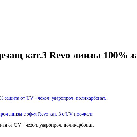
защ кат.3 Revo линзы 100% з
 защита от UV +чехол, ударопроч. поликарбонат.
оч линзы с эф-м Revo кат. 3 с UV ное-желт
та от UV +чехол, ударопроч. поликарбонат.