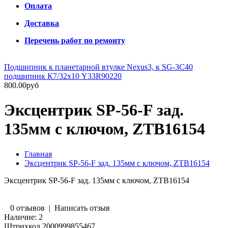
Оплата
Доставка
Перечень работ по ремонту
Подшипник к планетарной втулке Nexus3, к SG-3C40
подшипник К7/32х10 Y33R90220
800.00руб
Эксцентрик SP-56-F зад.
135мм с ключом, ZTB16154
Главная
Эксцентрик SP-56-F зад. 135мм с ключом, ZTB16154
Эксцентрик SP-56-F зад. 135мм с ключом, ZTB16154
0 отзывов
|
Написать отзыв
Наличие:
2
Штрихкод
2000999855467