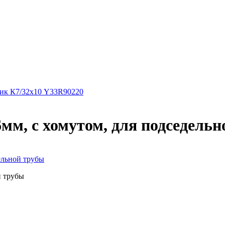
ник К7/32х10 Y33R90220
мм, с хомутом, для подседель
ельной трубы
й трубы