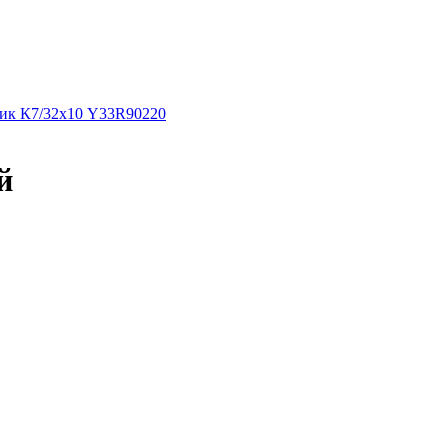
ник К7/32х10 Y33R90220
й