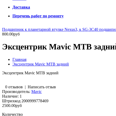
Доставка
Перечень работ по ремонту
Подшипник к планетарной втулке Nexus3, к SG-3C40 подшип
800.00руб
Эксцентрик Mavic MTB задни
Главная
Эксцентрик Mavic MTB задний
Эксцентрик Mavic MTB задний
0 отзывов
|
Написать отзыв
Производитель:
Maviс
Наличие:
1
Штрихкод
2000999778469
2500.00руб
Количество