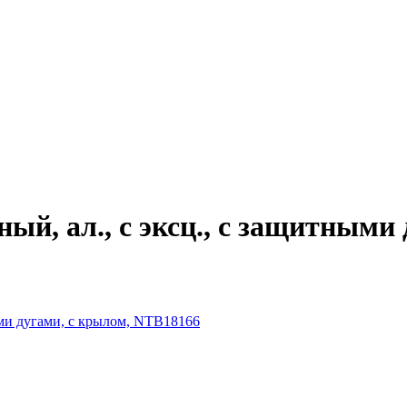
й, ал., с эксц., с защитными 
ыми дугами, с крылом, NTB18166