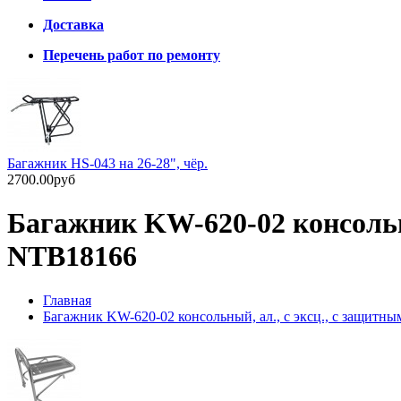
Доставка
Перечень работ по ремонту
Багажник HS-043 на 26-28", чёр.
2700.00руб
Багажник KW-620-02 консольны
NTB18166
Главная
Багажник KW-620-02 консольный, ал., с эксц., с защитн