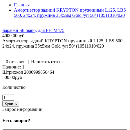
Главная
Амортизатор задний KRYPTON пружинный L125, LBS
500, 24х24, пружина 35х5мм Gold /уп 50/ (10511010/020
Барабан Shimano, для FH-M475
4000.00руб
Амортизатор задний KRYPTON пружинный L125, LBS 500,
24х24, пружина 35х5мм Gold /уп 50/ (10511010/020
0 отзывов
|
Написать отзыв
Наличие:
1
Штрихкод
2000999856464
500.00руб
Количество
Запрос информации
Есть вопрос?